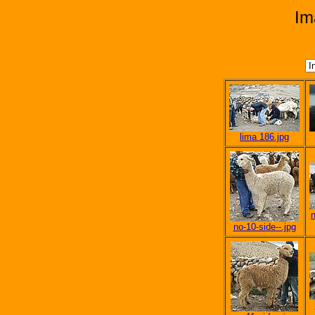
Im
lima 186.jpg
n
no-10-side--.jpg