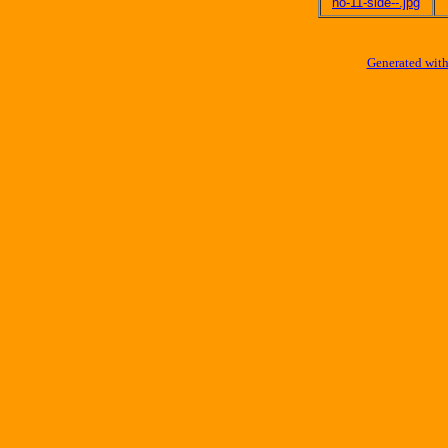
no-11-side--.jpg
Generated with